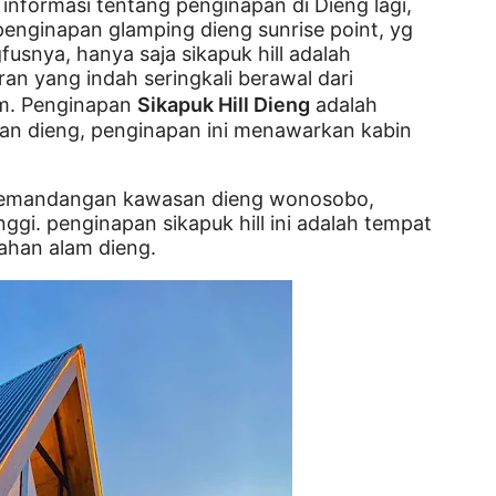
i informasi tentang penginapan di Dieng lagi,
enginapan glamping dieng sunrise point, yg
agfusnya, hanya saja sikapuk hill adalah
an yang indah seringkali berawal dari
am. Penginapan
Sikapuk Hill Dieng
adalah
gan dieng, penginapan ini menawarkan kabin
t pemandangan kawasan dieng wonosobo,
ggi. penginapan sikapuk hill ini adalah tempat
ahan alam dieng.