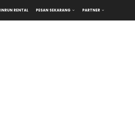
RINRUN RENTAL
PESAN SEKARANG
PARTNER