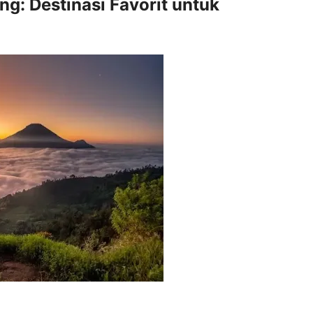
ng: Destinasi Favorit untuk