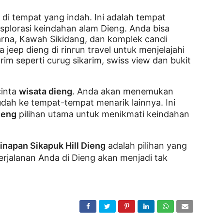
 di tempat yang indah. Ini adalah tempat
splorasi keindahan alam Dieng. Anda bisa
na, Kawah Sikidang, dan komplek candi
a jeep dieng di rinrun travel untuk menjelajahi
rim seperti curug sikarim, swiss view dan bukit
cinta
wisata dieng
. Anda akan menemukan
ah ke tempat-tempat menarik lainnya. Ini
ieng
pilihan utama untuk menikmati keindahan
inapan Sikapuk Hill Dieng
adalah pilihan yang
perjalanan Anda di Dieng akan menjadi tak