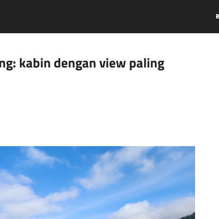
ng: kabin dengan view paling