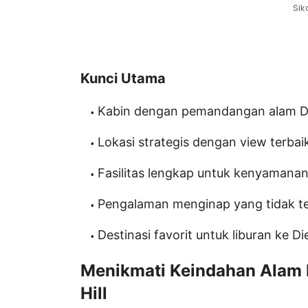
Sik
Kunci Utama
Kabin dengan pemandangan alam Di
Lokasi strategis dengan view terbai
Fasilitas lengkap untuk kenyamana
Pengalaman menginap yang tidak t
Destinasi favorit untuk liburan ke D
Menikmati Keindahan Alam 
Hill