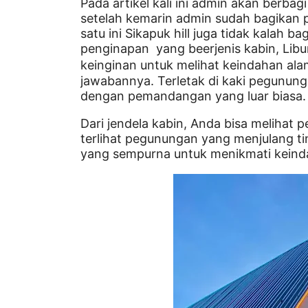
Pada artikel kali ini admin akan berbag
setelah kemarin admin sudah bagikan p
satu ini Sikapuk hill juga tidak kalah b
penginapan yang beerjenis kabin, Libur
keinginan untuk melihat keindahan al
jawabannya. Terletak di kaki pegunun
dengan pemandangan yang luar biasa.
Dari jendela kabin, Anda bisa meliha
terlihat pegunungan yang menjulang tin
yang sempurna untuk menikmati keind